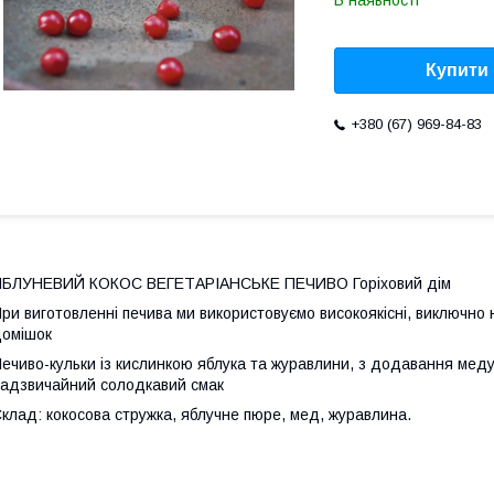
В наявності
Купити
+380 (67) 969-84-83
ЯБЛУНЕВИЙ КОКОС ВЕГЕТАРІАНСЬКЕ ПЕЧИВО Горіховий дім
ри виготовленні печива ми використовуємо високоякісні, виключно н
омішок
ечиво-кульки із кислинкою яблука та журавлини, з додавання меду 
адзвичайний солодкавий смак
клад: кокосова стружка, яблучне пюре, мед, журавлина.