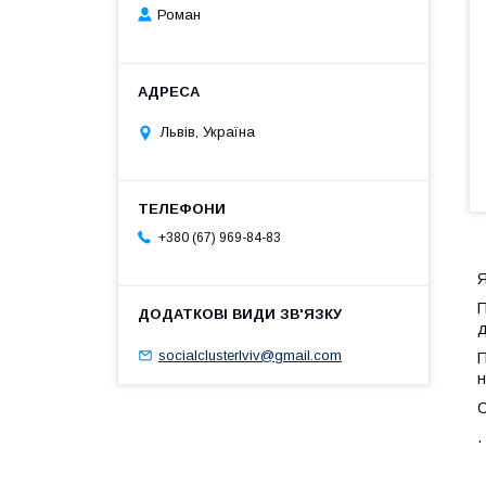
Роман
Львів, Україна
+380 (67) 969-84-83
П
д
socialclusterlviv@gmail.com
П
н
С
.