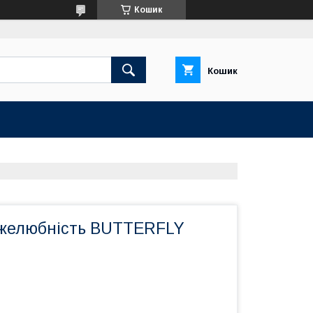
Кошик
Кошик
ужелюбність BUTTERFLY