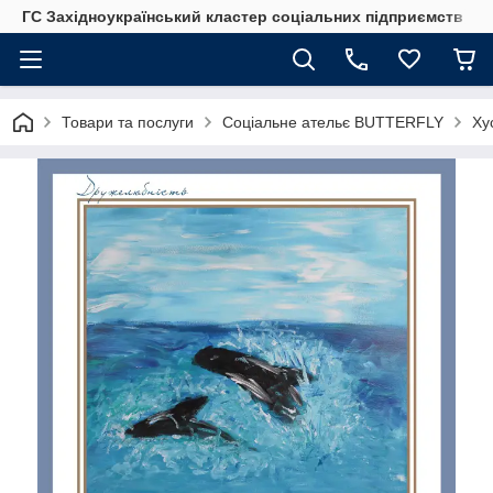
ГС Західноукраїнський кластер соціальних підприємств
Товари та послуги
Соціальне ательє BUTTERFLY
Ху