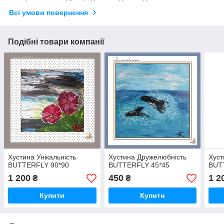
Всі умови повернення
Подібні товари компанії
Хустина Унікальність
Хустина Дружелюбність
Хуст
BUTTERFLY 90*90
BUTTERFLY 45*45
BUT
1 200
450
1 2
₴
₴
Купити
Купити