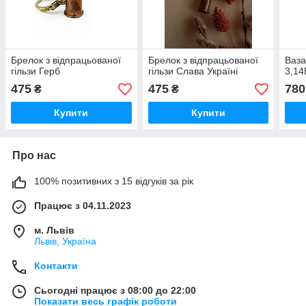
Брелок з відпрацьованої
Брелок з відпрацьованої
Ваза
гільзи Герб
гільзи Слава Україні
3,14
475
475
780
₴
₴
Купити
Купити
Про нас
100% позитивних з 15 відгуків за рік
Працює з 04.11.2023
м. Львів
Львів, Україна
Контакти
Сьогодні працює з 08:00 до 22:00
Показати весь графік роботи