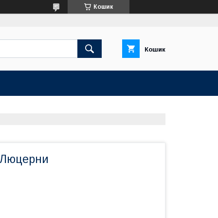
Кошик
Кошик
 Люцерни