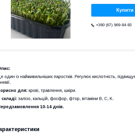
Купити
+380 (67) 969-84-83
Опис:
е один із найживильніших паростків. Регулює кислотність, підвищує 
немії.
Корисно для:
крові, травлення, шкіри.
 складі:
залізо, кальцій, фосфор, фтор, вітаміни B, C, K.
Передзамовлення 10-14 днів.
арактеристики