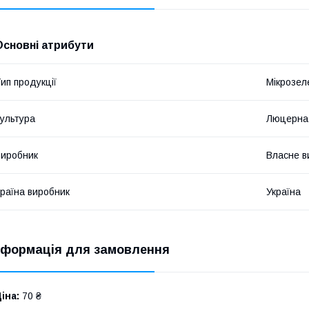
Основні атрибути
ип продукції
Мікрозел
ультура
Люцерна
иробник
Власне в
раїна виробник
Україна
нформація для замовлення
іна:
70 ₴