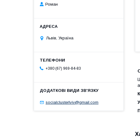
Роман
Львів, Україна
+380 (67) 969-84-83
Ц
а
У
socialclusterlviv@gmail.com
Х