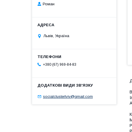
Роман
Львів, Україна
+380 (67) 969-84-83
Д
В
socialclusterlviv@gmail.com
І
А
К
М
Р
Р