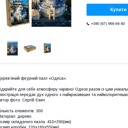
Купити
+380 (67) 969-84-83
ерев’яний фігурний пазл «Одеса».
ідкрийте для себе атмосферу чарівної Одеси разом із цим унікальн
люстрація передає дух одного з найкрасивіших та найколоритніших
втор фото: Сергій Євич
ількість елементів: 300
атеріал: дерево
озмір складеного пазла: 410×290(мм)
озмір коробки: 220×160×55(мм)