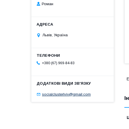
Роман
Львів, Україна
+380 (67) 969-84-83
Е
socialclusterlviv@gmail.com
І
Ц