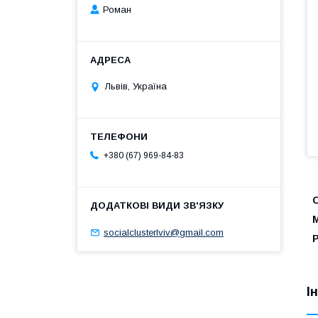
Роман
Львів, Україна
+380 (67) 969-84-83
М
socialclusterlviv@gmail.com
І