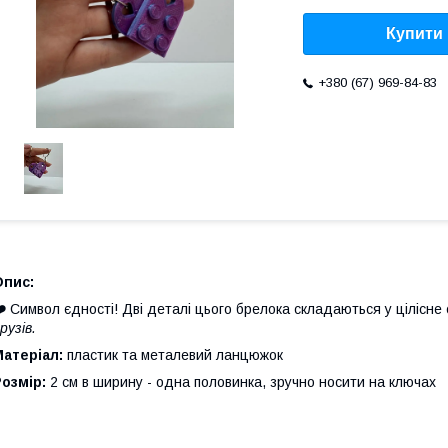
Купити
+380 (67) 969-84-83
Опис:
❤️
Символ єдності! Дві деталі цього брелока складаються у цілісне
рузів.
Матеріал:
пластик та металевий ланцюжок
Розмір:
2
см в ширину - одна половинка, зручно носити на ключах